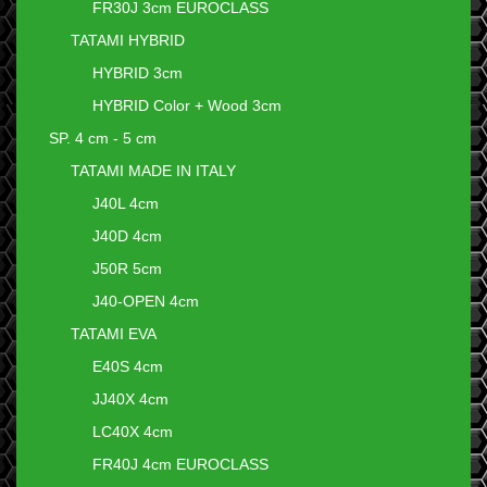
FR30J 3cm EUROCLASS
TATAMI HYBRID
HYBRID 3cm
HYBRID Color + Wood 3cm
SP. 4 cm - 5 cm
TATAMI MADE IN ITALY
J40L 4cm
J40D 4cm
J50R 5cm
J40-OPEN 4cm
TATAMI EVA
E40S 4cm
JJ40X 4cm
LC40X 4cm
FR40J 4cm EUROCLASS