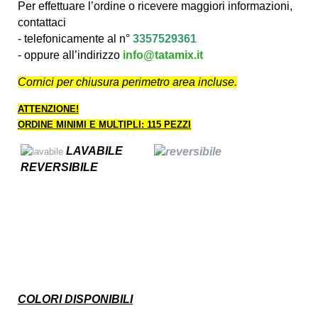
Per effettuare l’ordine o ricevere maggiori informazioni,
contattaci
- telefonicamente al n°
3357529361
- oppure all’indirizzo
info@tatamix.it
Cornici per chiusura perimetro area incluse.
ATTENZIONE!
ORDINE MINIMI E MULTIPLI: 115 PEZZI
LAVABILE
REVERSIBILE
COLORI DISPONIBILI