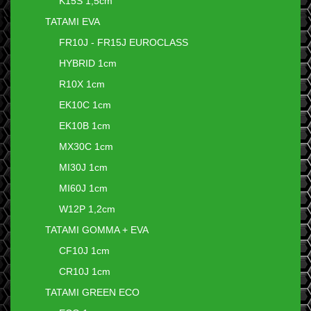
K15S 1,5cm
TATAMI EVA
FR10J - FR15J EUROCLASS
HYBRID 1cm
R10X 1cm
EK10C 1cm
EK10B 1cm
MX30C 1cm
MI30J 1cm
MI60J 1cm
W12P 1,2cm
TATAMI GOMMA + EVA
CF10J 1cm
CR10J 1cm
TATAMI GREEN ECO