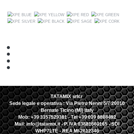
TATAMIX srlcr
Sede legale e operativa :
Via Pietro Nenni 5/7 20010
Bernate Ticino (MI) Italy
Mob: +39 3357529361 - Tel +39 039 6888492
Mail: info@tatamix.it - P. IVA 03881660165 - SDI
WHP7LTE
- REA MI-2612346