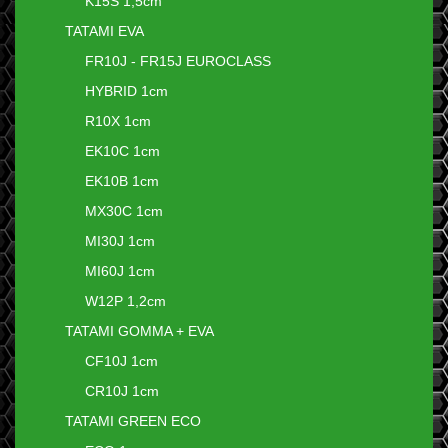
K15S 1,5cm
TATAMI EVA
FR10J - FR15J EUROCLASS
HYBRID 1cm
R10X 1cm
EK10C 1cm
EK10B 1cm
MX30C 1cm
MI30J 1cm
MI60J 1cm
W12P 1,2cm
TATAMI GOMMA + EVA
CF10J 1cm
CR10J 1cm
TATAMI GREEN ECO