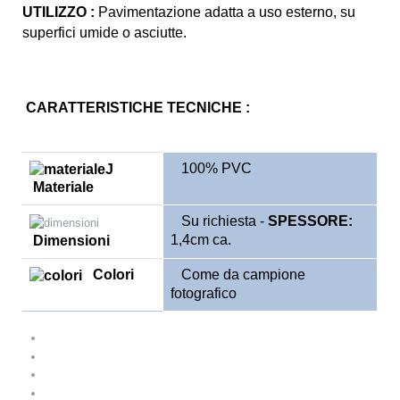
UTILIZZO :
Pavimentazione adatta a uso esterno, su
superfici umide o asciutte.
CARATTERISTICHE TECNICHE :
100% PVC
Materiale
Su richiesta -
SPESSORE:
1,4cm ca.
Dimensioni
Colori
Come da campione
fotografico