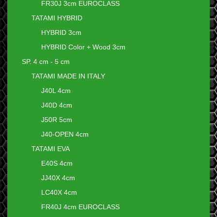
FR30J 3cm EUROCLASS
TATAMI HYBRID
HYBRID 3cm
HYBRID Color + Wood 3cm
SP. 4 cm - 5 cm
TATAMI MADE IN ITALY
J40L 4cm
J40D 4cm
J50R 5cm
J40-OPEN 4cm
TATAMI EVA
E40S 4cm
JJ40X 4cm
LC40X 4cm
FR40J 4cm EUROCLASS