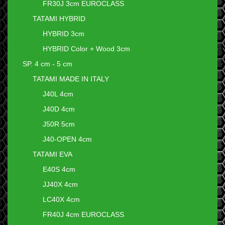
FR30J 3cm EUROCLASS
TATAMI HYBRID
HYBRID 3cm
HYBRID Color + Wood 3cm
SP. 4 cm - 5 cm
TATAMI MADE IN ITALY
J40L 4cm
J40D 4cm
J50R 5cm
J40-OPEN 4cm
TATAMI EVA
E40S 4cm
JJ40X 4cm
LC40X 4cm
FR40J 4cm EUROCLASS