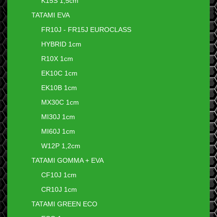
K15S 1,5cm
TATAMI EVA
FR10J - FR15J EUROCLASS
HYBRID 1cm
R10X 1cm
EK10C 1cm
EK10B 1cm
MX30C 1cm
MI30J 1cm
MI60J 1cm
W12P 1,2cm
TATAMI GOMMA + EVA
CF10J 1cm
CR10J 1cm
TATAMI GREEN ECO