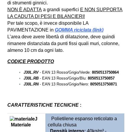
di strumenti ginnici.
NON È ADATTA
a grandi superfici
E NON SUPPORTA
LA CADUTA DI PESI E BILANCIERI!
Per tale scopo, è invece disponibile LA
PAVIMENTAZIONE in
GOMMA riciclata (link)
L’area deve avere libertà di dilatazione, deve quindi
rimanere distanziata da punti fissi quali muri, colonne,
almeno 10 cm da ogni lato.
CODICE PRODOTTO
J30L.RV
- EAN 13 Rosso/Grigio/Verde:
8050513750864
J30L.RB
- EAN 13 Rosso/
Grigio
/Blu:
8050513750857
J30L.RN
- EAN 13 Rosso/
Grigio
/Nero:
8050513750871
CARATTERISTICHE TECNICHE
:
Polietilene espanso reticolato a
Materiale
cellula chiusa
Densità i
nterno:
40kg/m³ -