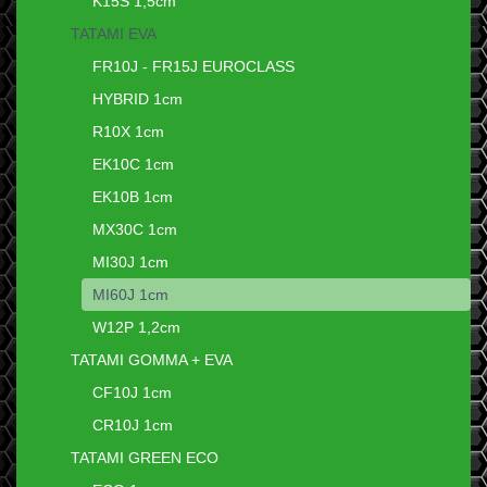
K15S 1,5cm
TATAMI EVA
FR10J - FR15J EUROCLASS
HYBRID 1cm
R10X 1cm
EK10C 1cm
EK10B 1cm
MX30C 1cm
MI30J 1cm
MI60J 1cm
W12P 1,2cm
TATAMI GOMMA + EVA
CF10J 1cm
CR10J 1cm
TATAMI GREEN ECO