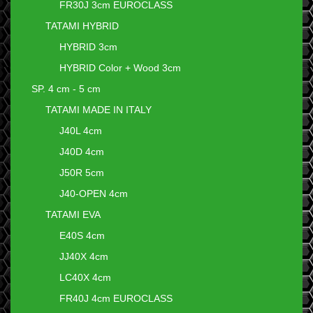
FR30J 3cm EUROCLASS
TATAMI HYBRID
HYBRID 3cm
HYBRID Color + Wood 3cm
SP. 4 cm - 5 cm
TATAMI MADE IN ITALY
J40L 4cm
J40D 4cm
J50R 5cm
J40-OPEN 4cm
TATAMI EVA
E40S 4cm
JJ40X 4cm
LC40X 4cm
FR40J 4cm EUROCLASS