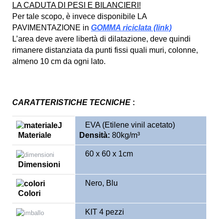
LA CADUTA DI PESI E BILANCIERI!
Per tale scopo, è invece disponibile LA
PAVIMENTAZIONE in
GOMMA riciclata (link)
L’area deve avere libertà di dilatazione, deve quindi
rimanere distanziata da punti fissi quali muri, colonne,
almeno 10 cm da ogni lato.
CARATTERISTICHE TECNICHE
:
EVA (Etilene vinil acetato)
Materiale
Densità:
80kg/m³
60 x 60 x 1cm
Dimensioni
Nero, Blu
Colori
KIT 4 pezzi