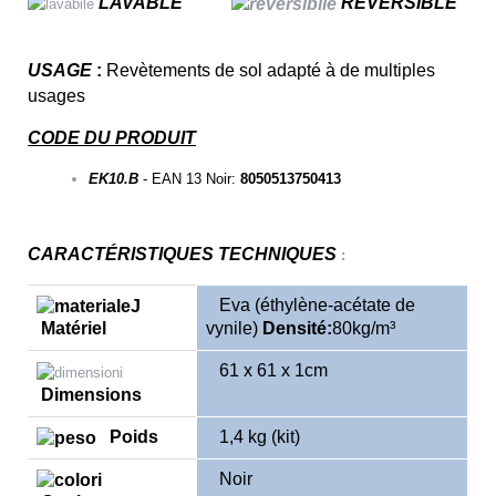
LAVABLE
REVERSIBLE
USAGE
:
Revètements de sol adapté à de multiples
usages
CODE DU PRODUIT
EK10.B
- EAN 13 Noir:
8050513750413
CARACTÉRISTIQUES TECHNIQUES
:
Eva (
éthylène-acétate de
Matériel
vynile
)
Densité:
80kg/m³
61 x 61 x 1cm
Dimensions
Poids
1,4 kg (kit)
Noir