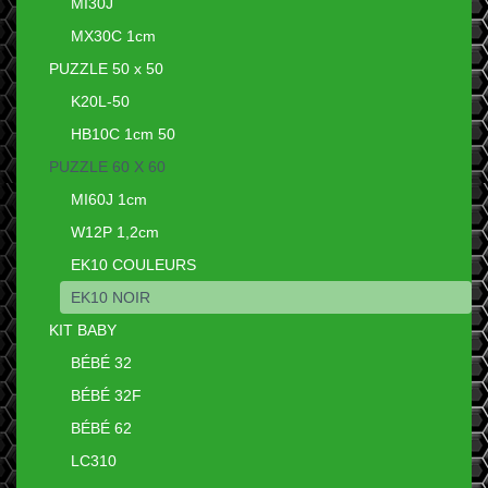
MI30J
MX30C 1cm
PUZZLE 50 x 50
K20L-50
HB10C 1cm 50
PUZZLE 60 X 60
MI60J 1cm
W12P 1,2cm
EK10 COULEURS
EK10 NOIR
KIT BABY
BÉBÉ 32
BÉBÉ 32F
BÉBÉ 62
LC310